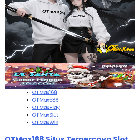
OTMax168
OTMax688
OTMaxPlay
OTMaxSlot
OTMaxWin
OTMax168 Situs Terpercaya Slot