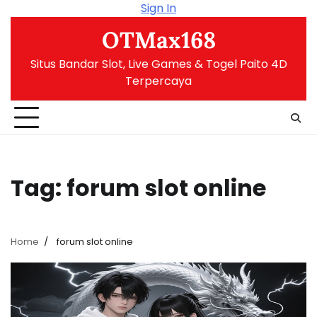
Skip
Sign In
to
OTMax168
content
Situs Bandar Slot, Live Games & Togel Paito 4D
Terpercaya
Tag:
forum slot online
Home
forum slot online