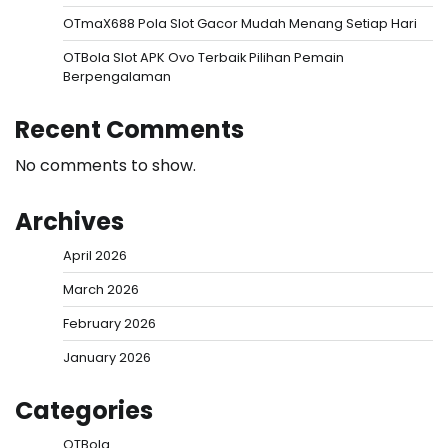
OTmaX688 Pola Slot Gacor Mudah Menang Setiap Hari
OTBola Slot APK Ovo Terbaik Pilihan Pemain
Berpengalaman
Recent Comments
No comments to show.
Archives
April 2026
March 2026
February 2026
January 2026
Categories
OTBola