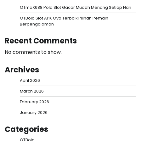
OTmaX688 Pola Slot Gacor Mudah Menang Setiap Hari
OTBola Slot APK Ovo Terbaik Pilihan Pemain
Berpengalaman
Recent Comments
No comments to show.
Archives
April 2026
March 2026
February 2026
January 2026
Categories
OTBola