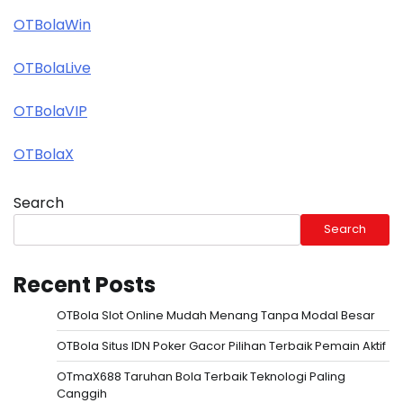
OTBolaWin
OTBolaLive
OTBolaVIP
OTBolaX
Search
Search
Recent Posts
OTBola Slot Online Mudah Menang Tanpa Modal Besar
OTBola Situs IDN Poker Gacor Pilihan Terbaik Pemain Aktif
OTmaX688 Taruhan Bola Terbaik Teknologi Paling
Canggih