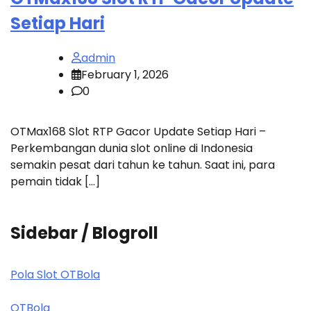
Setiap Hari
admin
February 1, 2026
0
OTMax168 Slot RTP Gacor Update Setiap Hari –
Perkembangan dunia slot online di Indonesia
semakin pesat dari tahun ke tahun. Saat ini, para
pemain tidak […]
Sidebar / Blogroll
Pola Slot OTBola
OTBola