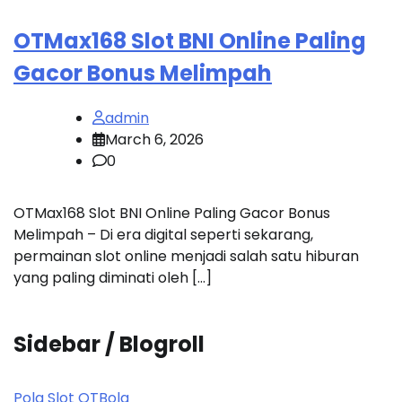
OTMax168 Slot BNI Online Paling
Gacor Bonus Melimpah
admin
March 6, 2026
0
OTMax168 Slot BNI Online Paling Gacor Bonus
Melimpah – Di era digital seperti sekarang,
permainan slot online menjadi salah satu hiburan
yang paling diminati oleh […]
Sidebar / Blogroll
Pola Slot OTBola