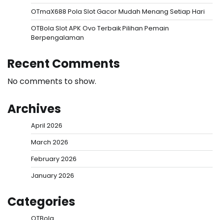
OTmaX688 Pola Slot Gacor Mudah Menang Setiap Hari
OTBola Slot APK Ovo Terbaik Pilihan Pemain
Berpengalaman
Recent Comments
No comments to show.
Archives
April 2026
March 2026
February 2026
January 2026
Categories
OTBola