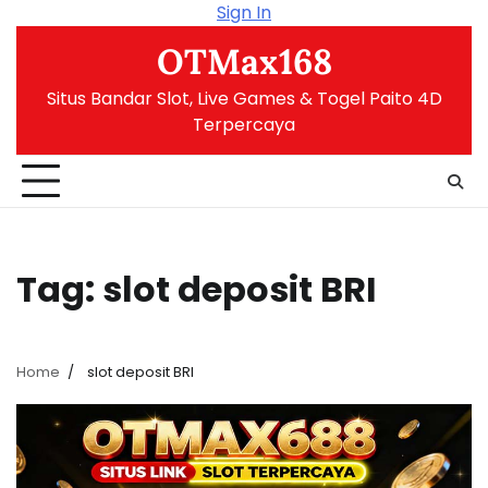
Skip
Sign In
to
OTMax168
content
Situs Bandar Slot, Live Games & Togel Paito 4D
Terpercaya
Tag:
slot deposit BRI
Home
slot deposit BRI