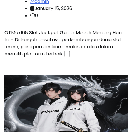
admin
January 15, 2026
0
OTMax168 Slot Jackpot Gacor Mudah Menang Hari
Ini – Di tengah pesatnya perkembangan dunia slot
online, para pemain kini semakin cerdas dalam
memilih platform terbaik […]