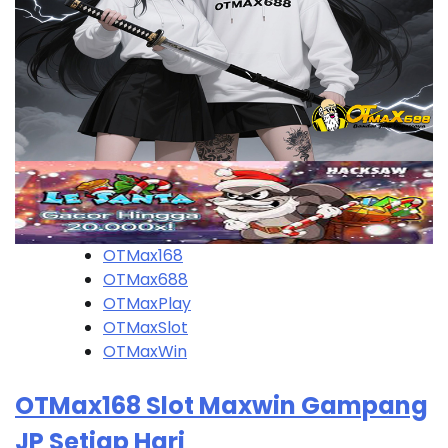
OTMax168
OTMax688
OTMaxPlay
OTMaxSlot
OTMaxWin
OTMax168 Slot Maxwin Gampang
JP Setiap Hari