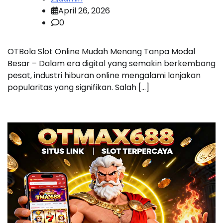
April 26, 2026
0
OTBola Slot Online Mudah Menang Tanpa Modal
Besar – Dalam era digital yang semakin berkembang
pesat, industri hiburan online mengalami lonjakan
popularitas yang signifikan. Salah […]