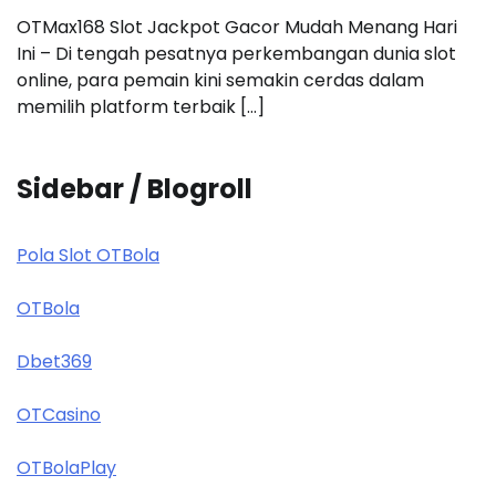
OTMax168 Slot Jackpot Gacor Mudah Menang Hari
Ini – Di tengah pesatnya perkembangan dunia slot
online, para pemain kini semakin cerdas dalam
memilih platform terbaik […]
Sidebar / Blogroll
Pola Slot OTBola
OTBola
Dbet369
OTCasino
OTBolaPlay