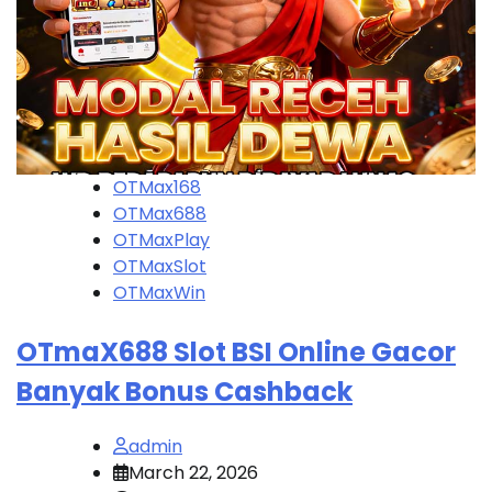
OTMax168
OTMax688
OTMaxPlay
OTMaxSlot
OTMaxWin
OTmaX688 Slot BSI Online Gacor
Banyak Bonus Cashback
admin
March 22, 2026