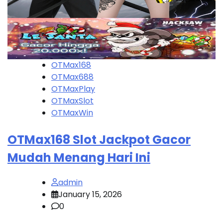
OTMax168
OTMax688
OTMaxPlay
OTMaxSlot
OTMaxWin
OTMax168 Slot Jackpot Gacor
Mudah Menang Hari Ini
admin
January 15, 2026
0