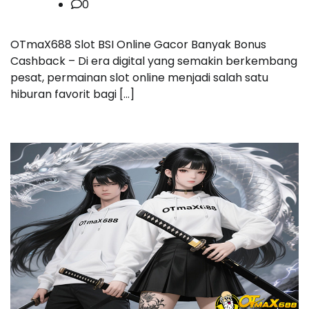
0
OTmaX688 Slot BSI Online Gacor Banyak Bonus
Cashback – Di era digital yang semakin berkembang
pesat, permainan slot online menjadi salah satu
hiburan favorit bagi […]